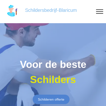
Schildersbedrijf-Blaricum
Voor de beste
Schilders
Schilderen offerte